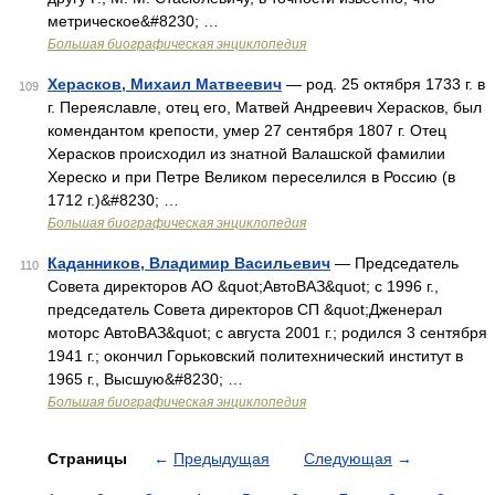
метрическое&#8230; …
Большая биографическая энциклопедия
Херасков, Михаил Матвеевич
— род. 25 октября 1733 г. в
109
г. Переяславле, отец его, Матвей Андреевич Херасков, был
комендантом крепости, умер 27 сентября 1807 г. Отец
Херасков происходил из знатной Валашской фамилии
Хереско и при Петре Великом переселился в Россию (в
1712 г.)&#8230; …
Большая биографическая энциклопедия
Каданников, Владимир Васильевич
— Председатель
110
Совета директоров АО &quot;АвтоВАЗ&quot; с 1996 г.,
председатель Совета директоров СП &quot;Дженерал
моторс АвтоВАЗ&quot; с августа 2001 г.; родился 3 сентября
1941 г.; окончил Горьковский политехнический институт в
1965 г., Высшую&#8230; …
Большая биографическая энциклопедия
Страницы
←
Предыдущая
Следующая
→