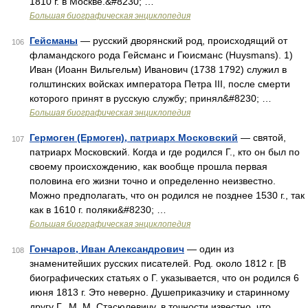
1810 г. в Москве.&#8230; …
Большая биографическая энциклопедия
Гейсманы
— русский дворянский род, происходящий от
106
фламандского рода Гейсманс и Гюисманс (Huysmans). 1)
Иван (Иоанн Вильгельм) Иванович (1738 1792) служил в
голштинских войсках императора Петра III, после смерти
которого принят в русскую службу; принял&#8230; …
Большая биографическая энциклопедия
Гермоген (Ермоген), патриарх Московский
— святой,
107
патриарх Московский. Когда и где родился Г., кто он был по
своему происхождению, как вообще прошла первая
половина его жизни точно и определенно неизвестно.
Можно предполагать, что он родился не позднее 1530 г., так
как в 1610 г. поляки&#8230; …
Большая биографическая энциклопедия
Гончаров, Иван Александрович
— один из
108
знаменитейших русских писателей. Род. около 1812 г. [В
биографических статьях o Г. указывается, что он родился 6
июня 1813 г. Это неверно. Душеприказчику и старинному
другу Г., М. М. Стасюлевичу, в точности известно, что