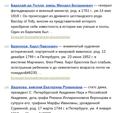
Барклай-де-Толли, князь Михаил Богданович
— генерал
103
фельдмаршал и военный министр; род. в 1761 г., ум.14 мая
1818 г. Он происходил из древнего шотландского рода
Barclay of Tolly, многие из представителей которого
приобрели себе известность в истории как ученые и поэты.
Один из Барклаев был …
Большая биографическая энциклопедия
Брюллов, Карл Павлович
— знаменитый художник
104
исторической, портретной и жанровой живописи; род. 12
декабря 1799 г. в Петербурге, ум. 23 июня 1852 г. в
местечке Марчиано, близ Рима. Карл Брюллов был слабым,
золотушным ребенком и до семилетнего возраста почти не
покидал&#8230; …
Большая биографическая энциклопедия
Дашкова, княгиня Екатерина Романовна
— статс дама,
105
президент С. Петербургской Академии Наук и Российской
Академии, дочь графа Романа Илларионовича Воронцова и
супруги его, графини Марфы Ивановны, урожденной
Сурминой, род. 17 марта 1744 г. в Петербурге, ум. 4 января